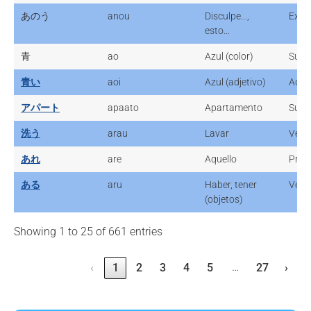
あのう
anou
Disculpe...,
Expr
esto...
青
ao
Azul (color)
Sust
青い
aoi
Azul (adjetivo)
Adje
アパート
apaato
Apartamento
Sust
洗う
arau
Lavar
Verb
あれ
are
Aquello
Pron
ある
aru
Haber, tener
Verb
(objetos)
Showing 1 to 25 of 661 entries
…
‹
1
2
3
4
5
27
›