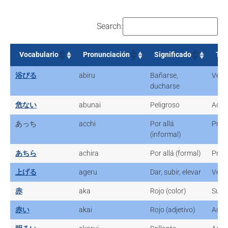
Search:
Vocabulario
Pronunciación
Significado
Tip
Vocabulario
Pronunciación
Significado
Tip
浴びる
abiru
Bañarse,
Verb
ducharse
危ない
abunai
Peligroso
Adje
あっち
acchi
Por allá
Pron
(informal)
あちら
achira
Por allá (formal)
Pron
上げる
ageru
Dar, subir, elevar
Verb
赤
aka
Rojo (color)
Sust
赤い
akai
Rojo (adjetivo)
Adje