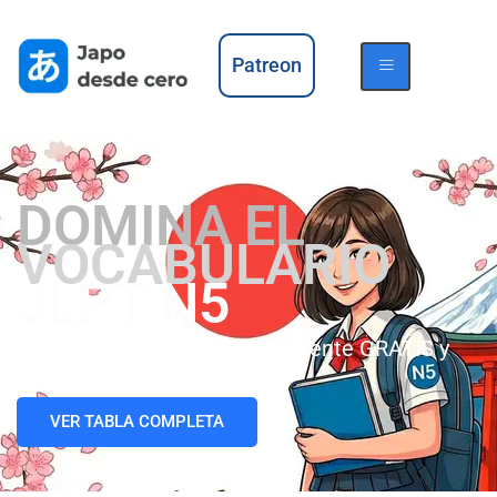
Patreon
DOMINA EL
VOCABULARIO
JLPT N5
Domina +650 palabras totalmente GRATIS y
aprueba el examen.
VER TABLA COMPLETA