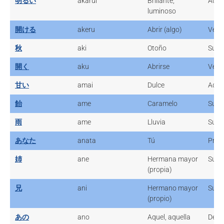
明るい
akarui
Brillante,
Adje
luminoso
開ける
akeru
Abrir (algo)
Verb
秋
aki
Otoño
Sust
開く
aku
Abrirse
Verb
甘い
amai
Dulce
Adje
飴
ame
Caramelo
Sust
雨
ame
Lluvia
Sust
あなた
anata
Tú
Pron
姉
ane
Hermana mayor
Sust
(propia)
兄
ani
Hermano mayor
Sust
(propio)
あの
ano
Aquel, aquella
Dete