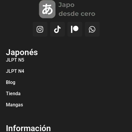
Japonés
JLPT N5
JLPT N4
Blog
Tienda
Mangas
Información