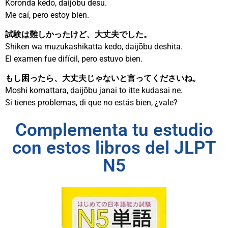
Koronda kedo, daijōbu desu.
Me caí, pero estoy bien.
試験は難しかったけど、大丈夫でした。
Shiken wa muzukashikatta kedo, daijōbu deshita.
El examen fue difícil, pero estuvo bien.
もし困ったら、大丈夫じゃないと言ってくださいね。
Moshi komattara, daijōbu janai to itte kudasai ne.
Si tienes problemas, di que no estás bien, ¿vale?
Complementa tu estudio
con estos libros del JLPT
N5