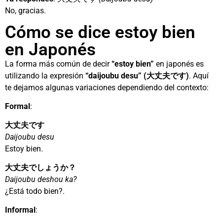
No, gracias.
Cómo se dice estoy bien
en Japonés
La forma más común de decir
“estoy bien”
en japonés es
utilizando la expresión
“daijoubu desu” (大丈夫です)
. Aquí
te dejamos algunas variaciones dependiendo del contexto:
Formal
:
大丈夫です
Daijoubu desu
Estoy bien.
大丈夫でしょうか？
Daijoubu deshou ka?
¿Está todo bien?.
Informal
: