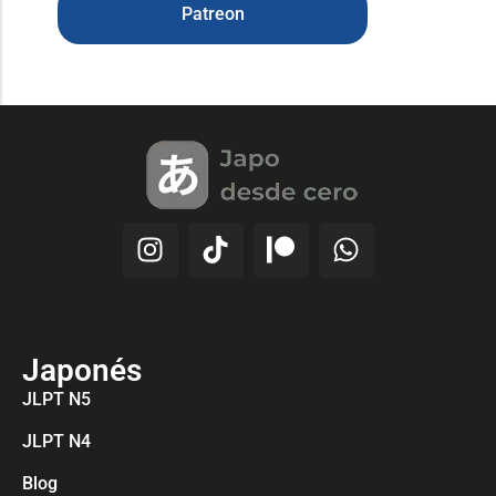
Patreon
Japonés
JLPT N5
JLPT N4
Blog