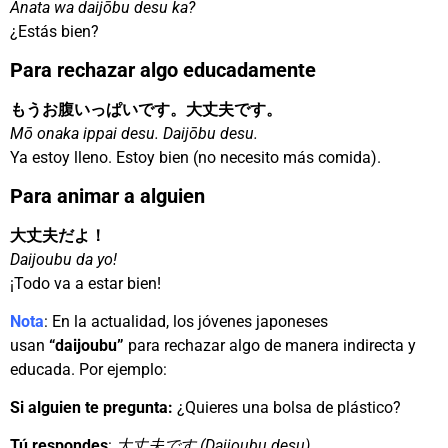
Anata wa daijōbu desu ka?
¿Estás bien?
Para rechazar algo educadamente
もうお腹いっぱいです。大丈夫です。
Mō onaka ippai desu. Daijōbu desu.
Ya estoy lleno. Estoy bien (no necesito más comida).
Para animar a alguien
大丈夫だよ！
Daijoubu da yo!
¡Todo va a estar bien!
Nota
: En la actualidad, los jóvenes japoneses
usan
“daijoubu”
para rechazar algo de manera indirecta y
educada. Por ejemplo:
Si alguien te pregunta:
¿Quieres una bolsa de plástico?
Tú respondes
:
大丈夫です (Daijoubu desu)