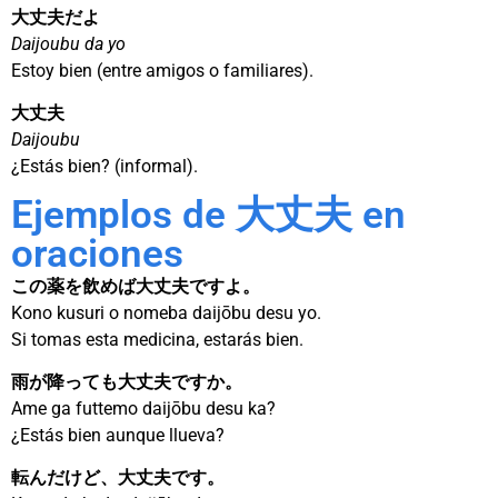
大丈夫だよ
Daijoubu da yo
Estoy bien (entre amigos o familiares).
大丈夫
Daijoubu
¿Estás bien? (informal).
Ejemplos de 大丈夫 en
oraciones
この薬を飲めば大丈夫ですよ。
Kono kusuri o nomeba daijōbu desu yo.
Si tomas esta medicina, estarás bien.
雨が降っても大丈夫ですか。
Ame ga futtemo daijōbu desu ka?
¿Estás bien aunque llueva?
転んだけど、大丈夫です。