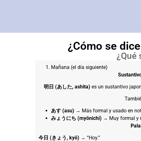
¿Cómo se dice
¿Qué 
Mañana (el día siguiente)
Sustantiv
明日 (あした, ashita)
es un sustantivo japon
También
あす (asu)
→ Más formal y usado en not
みょうにち (myōnichi)
→ Muy formal y m
Pala
今日 (きょう, kyō)
→ “Hoy.”