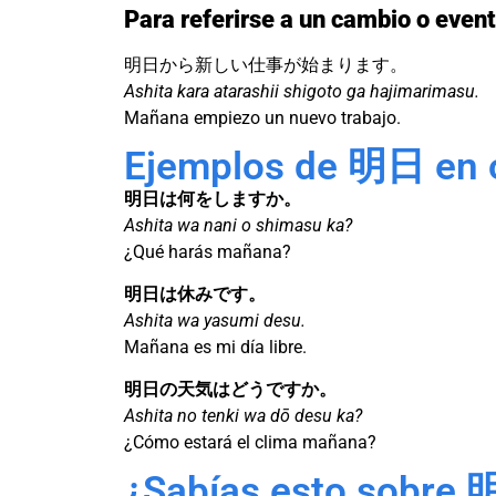
Para referirse a un cambio o event
明日から新しい仕事が始まります。
Ashita kara atarashii shigoto ga hajimarimasu.
Mañana empiezo un nuevo trabajo.
Ejemplos de 明日 en 
明日は何をしますか。
Ashita wa nani o shimasu ka?
¿Qué harás mañana?
明日は休みです。
Ashita wa yasumi desu.
Mañana es mi día libre.
明日の天気はどうですか。
Ashita no tenki wa dō desu ka?
¿Cómo estará el clima mañana?
¿Sabías esto sobre