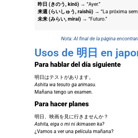
昨日 (きのう, kinō)
→ “Ayer.”
来週 (らいしゅう, raishū)
→ “La próxima sem
未来 (みらい, mirai)
→ “Futuro.”
Nota: Al final de la página encontra
Usos de 明日 en japo
Para hablar del día siguiente
明日はテストがあります。
Ashita wa tesuto ga arimasu.
Mañana tengo un examen.
Para hacer planes
明日、映画を見に行きませんか？
Ashita, eiga o mi ni ikimasen ka?
¿Vamos a ver una película mañana?