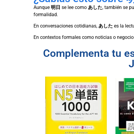
Aunque
明日
se lee como
あした
, también se p
formalidad.
En conversaciones cotidianas,
あした
es la lec
En contextos formales como noticias o negocios
Complementa tu est