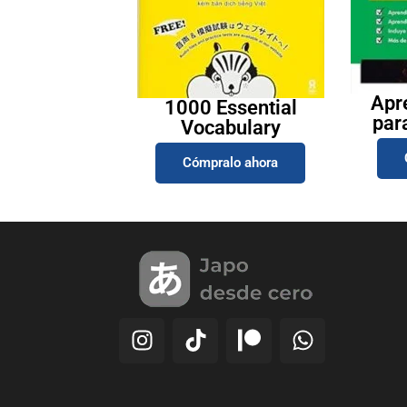
Apr
1000 Essential
par
Vocabulary
Cómpralo ahora