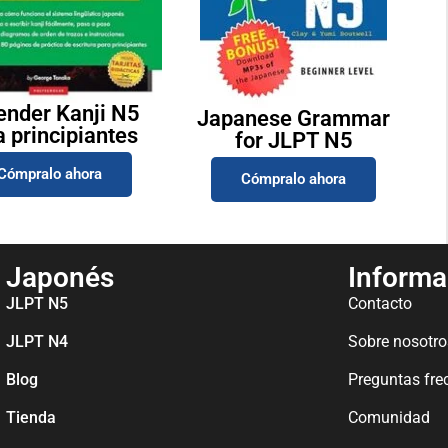
ender Kanji N5
Japanese Grammar
a principiantes
for JLPT N5
Cómpralo ahora
Cómpralo ahora
Japonés
Informa
JLPT N5
Contacto
JLPT N4
Sobre nosotro
Blog
Preguntas fre
Tienda
Comunidad