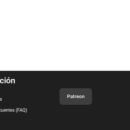
ción
Patreon
s
cuentes (FAQ)