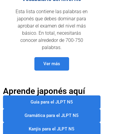
Esta lista contiene las palabras en
japonés que debes dominar para
aprobar el examen del nivel más
básico. En total, necesitarás
conocer alrededor de 700-750
palabras.
Ver más
Aprende japonés aquí
Guía para el JLPT N5
Gramática para el JLPT N5
Kanjis para el JLPT N5