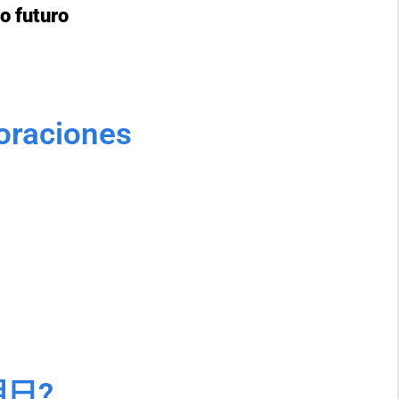
o futuro
oraciones
 明日?