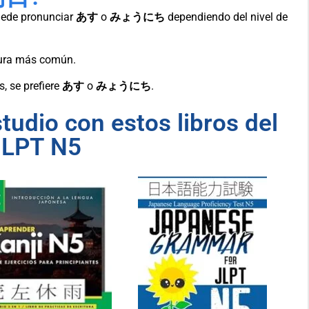
uede pronunciar
あす
o
みょうにち
dependiendo del nivel de
tura más común.
, se prefiere
あす
o
みょうにち
.
udio con estos libros del
JLPT N5