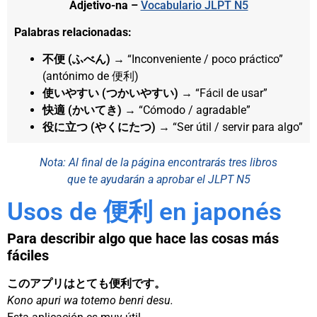
Adjetivo-na –
Vocabulario JLPT N5
Palabras relacionadas:
不便 (ふべん)
→ “Inconveniente / poco práctico”
(antónimo de 便利)
使いやすい (つかいやすい)
→ “Fácil de usar”
快適 (かいてき)
→ “Cómodo / agradable”
役に立つ (やくにたつ)
→ “Ser útil / servir para algo”
Nota: Al final de la página encontrarás tres libros
que te ayudarán a aprobar el JLPT N5
Usos de 便利 en japonés
Para describir algo que hace las cosas más
fáciles
このアプリはとても便利です。
Kono apuri wa totemo benri desu.