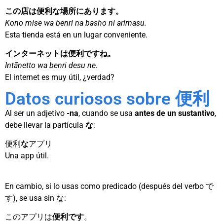
この店は便利な場所にあります。
Kono mise wa benri na basho ni arimasu.
Esta tienda está en un lugar conveniente.
インターネットは便利ですね。
Intānetto wa benri desu ne.
El internet es muy útil, ¿verdad?
Datos curiosos sobre 便利
Al ser un adjetivo
-na
, cuando se usa
antes de un sustantivo
,
debe llevar la partícula
な
:
便利
な
アプリ
Una app útil.
En cambio, si lo usas como predicado (después del verbo で
す), se usa sin な:
このアプリは
便利です
。