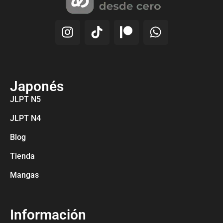
Japonés
JLPT N5
JLPT N4
Blog
Tienda
Mangas
Información