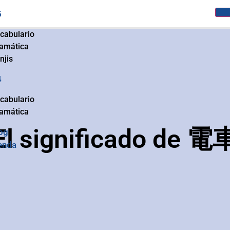
5
cabulario
amática
njis
4
cabulario
amática
El significado de 電
og
enda