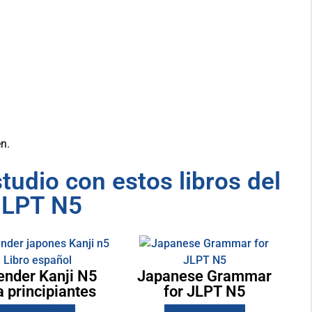
en.
udio con estos libros del
JLPT N5
ender Kanji N5
Japanese Grammar
a principiantes
for JLPT N5
Cómpralo ahora
Cómpralo ahora