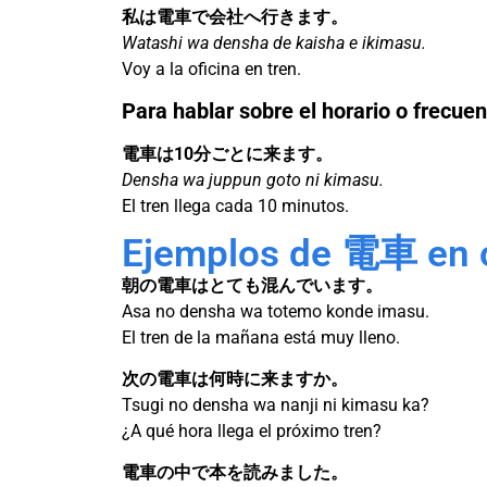
私は電車で会社へ行きます。
Watashi wa densha de kaisha e ikimasu.
Voy a la oficina en tren.
Para hablar sobre el horario o frecuen
電車は10分ごとに来ます。
Densha wa juppun goto ni kimasu.
El tren llega cada 10 minutos.
Ejemplos de 電車 en 
朝の電車はとても混んでいます。
Asa no densha wa totemo konde imasu.
El tren de la mañana está muy lleno.
次の電車は何時に来ますか。
Tsugi no densha wa nanji ni kimasu ka?
¿A qué hora llega el próximo tren?
電車の中で本を読みました。