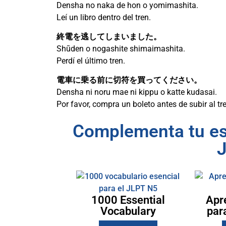
Densha no naka de hon o yomimashita.
Leí un libro dentro del tren.
終電を逃してしまいました。
Shūden o nogashite shimaimashita.
Perdí el último tren.
電車に乗る前に切符を買ってください。
Densha ni noru mae ni kippu o katte kudasai.
Por favor, compra un boleto antes de subir al tr
Complementa tu est
1000 Essential
Apr
Vocabulary
par
Cómpralo ahora