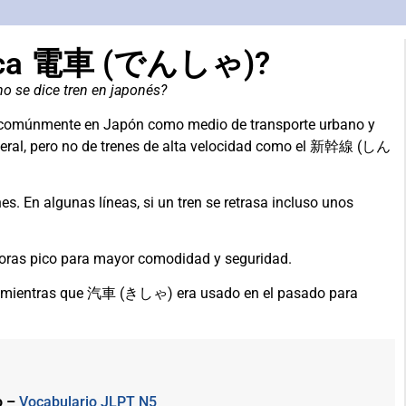
ifica 電車 (でんしゃ)?
o se dice tren en japonés?
dos comúnmente en Japón como medio de transporte urbano y
neral, pero no de trenes de alta velocidad como el 新幹線 (しん
s. En algunas líneas, si un tren se retrasa incluso unos
 horas pico para mayor comodidad y seguridad.
, mientras que 汽車 (きしゃ) era usado en el pasado para
o –
Vocabulario JLPT N5