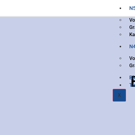
N
Vo
Gr
Ka
N
Vo
Gr
Bl
Ti
X