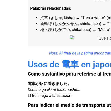
Palabras relacionadas:
汽車 (きしゃ, kisha) → “Tren a vapor” (más
新幹線 (しんかんせん, shinkansen) → “Tren ba
地下鉄 (ちかてつ, chikatetsu) → “Metro” o 
Nota: Al final de la página encontra
Usos de 電車 en japo
Como sustantivo para referirse al tre
電車が駅に着きました。
Densha ga eki ni tsukimashita.
El tren llegó a la estación.
Para indicar el medio de transporte ut