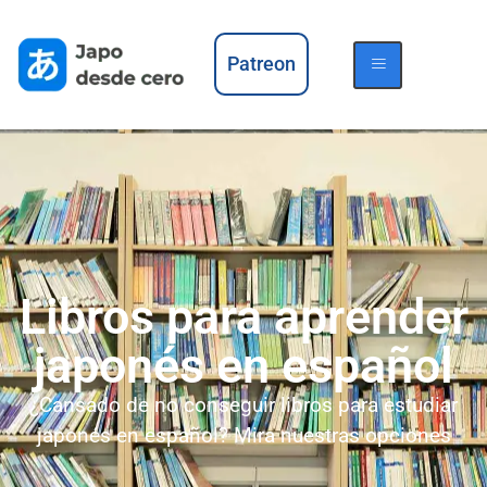
Patreon
Libros para aprender
japonés en español
¿Cansado de no conseguir libros para estudiar
japonés en español? Mira nuestras opciones