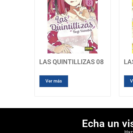
LAS QUINTILLIZAS 08
LA
Ver más
V
Echa un vi
Haz