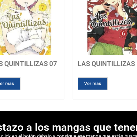
S QUINTILLIZAS 07
LAS QUINTILLIZAS
er más
Ver más
stazo a los mangas que tene
 click en el botón debajo y consigue ese manga que estás busc