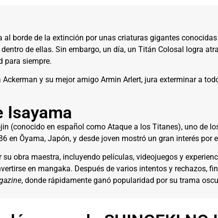
 al borde de la extinción por unas criaturas gigantes conocida
entro de ellas. Sin embargo, un día, un Titán Colosal logra atr
d para siempre.
Ackerman y su mejor amigo Armin Arlert, jura exterminar a todos 
e Isayama
ojin (conocido en español como Ataque a los Titanes), uno de 
6 en Ōyama, Japón, y desde joven mostró un gran interés por el 
r su obra maestra, incluyendo películas, videojuegos y experienc
ertirse en mangaka. Después de varios intentos y rechazos, fi
gazine
, donde rápidamente ganó popularidad por su trama oscur