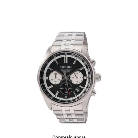
Otros relojes que podrían
gustarte
Seiko Reloj de Vestir SSB429P1
Cómpralo ahora