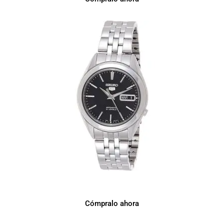
Seiko Reloj Análogo clásico para Hombre
SNKL23
Cómpralo ahora