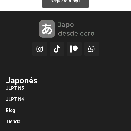
Adquiérelo aquí
Japonés
JLPT N5
JLPT N4
Blog
Tienda