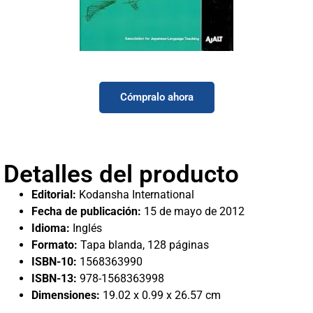
Japanese for Busy People I: Romanized
Version Revised 3rd Edition with Free CD
Cómpralo ahora
Detalles del producto
Editorial:
Kodansha International
Fecha de publicación:
15 de mayo de 2012
Idioma:
Inglés
Formato:
Tapa blanda, 128 páginas
ISBN-10:
1568363990
ISBN-13:
978-1568363998
Dimensiones:
19.02 x 0.99 x 26.57 cm