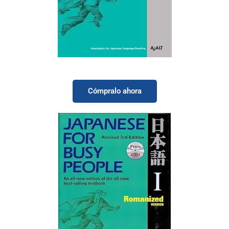
Japanese for Busy People I: Kana version
Revised 3rd Edition free CD
Cómpralo ahora