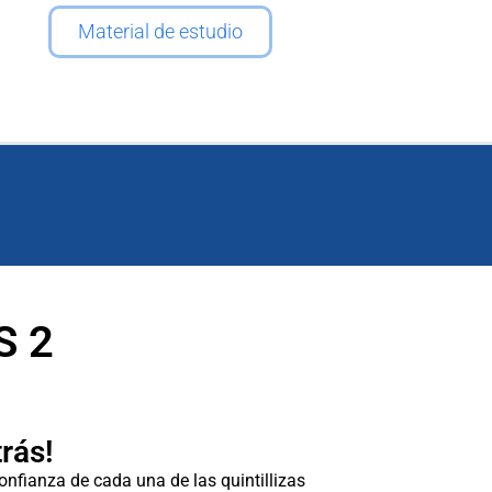
Material de estudio
S 2
rás!
onfianza de cada una de las quintillizas