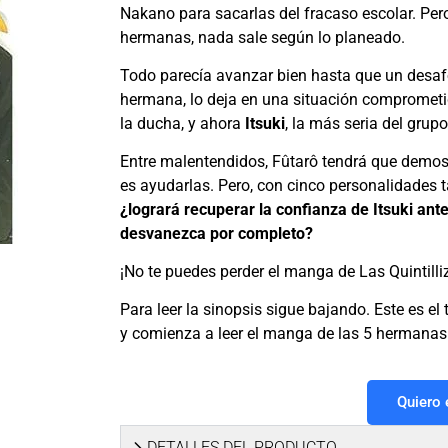
Nakano para sacarlas del fracaso escolar. Per
hermanas, nada sale según lo planeado.
Todo parecía avanzar bien hasta que un desa
hermana, lo deja en una situación comprometid
la ducha, y ahora
Itsuki
, la más seria del grup
Entre malentendidos, Fûtarô tendrá que demostr
es ayudarlas. Pero, con cinco personalidades 
¿logrará recuperar la confianza de Itsuki ant
desvanezca por completo?
¡No te puedes perder el manga de Las Quintilli
Para leer la sinopsis sigue bajando. Este es e
y comienza a leer el manga de las 5 hermana
Quiero
DETALLES DEL PRODUCTO