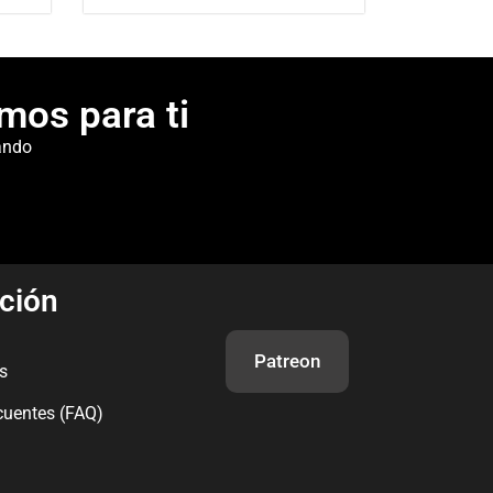
mos para ti
ando
ción
Patreon
s
cuentes (FAQ)