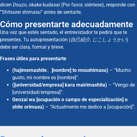
dicen
D
ouzo, okake kudasai (Por favor, siéntese), responde con
”Shitsurei shimasu” antes de sentarte.
Cómo presentarte adecuadamente
Una vez que estés sentado, el entrevistador te pedirá que te
presentes. Tu autopresentación (
自己紹介, じこしょうかい
)
debe ser clara, formal y breve.
Frases útiles para presentarte
(hajimemashite、[nombre] to moushimasu)
– “Mucho
gusto, mi nombre es [nombre]”.
([universidad/empresa] kara mairimashita)
– “Vengo de
[universidad/empresa]”.
Genzai wa [ocupación o campo de especialización] o
shite orimasu)
– “Actualmente me dedico a [ocupación]”.