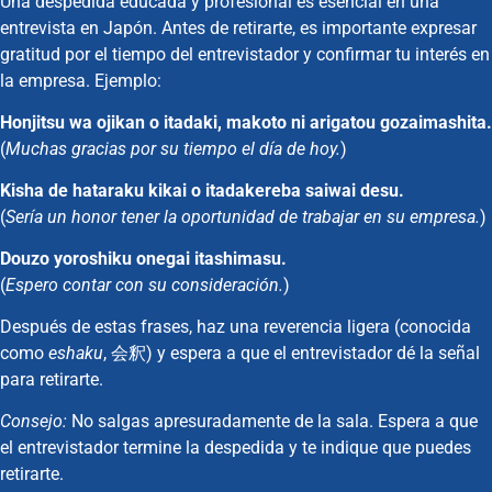
Una despedida educada y profesional es esencial en una
entrevista en Japón. Antes de retirarte, es importante expresar
gratitud por el tiempo del entrevistador y confirmar tu interés en
la empresa. Ejemplo:
Honjitsu wa ojikan o itadaki, makoto ni arigatou gozaimashita.
(
Muchas gracias por su tiempo el día de hoy.
)
Kisha de hataraku kikai o itadakereba saiwai desu.
(
Sería un honor tener la oportunidad de trabajar en su empresa.
)
Douzo yoroshiku onegai itashimasu.
(
Espero contar con su consideración.
)
Después de estas frases, haz una reverencia ligera (conocida
como
eshaku
, 会釈) y espera a que el entrevistador dé la señal
para retirarte.
Consejo:
No salgas apresuradamente de la sala. Espera a que
el entrevistador termine la despedida y te indique que puedes
retirarte.