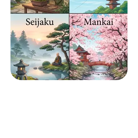
¿Alguna vez has sentido algo tan complejo que no
encuentras la palabra exacta en español para describirlo?
Quizás buscas un nombre de usuario para redes o algún
juego que suene único y misterioso, o estás pensando en
un tatuaje que sea más que un simple dibujo: que sea un
recordatorio permanente de una filosofía de vida que
encaja contigo. Si es así, el idioma nipón tiene mucho que
ofrecerte.