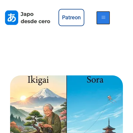
Patreon
24 palabras lindas
en japonés