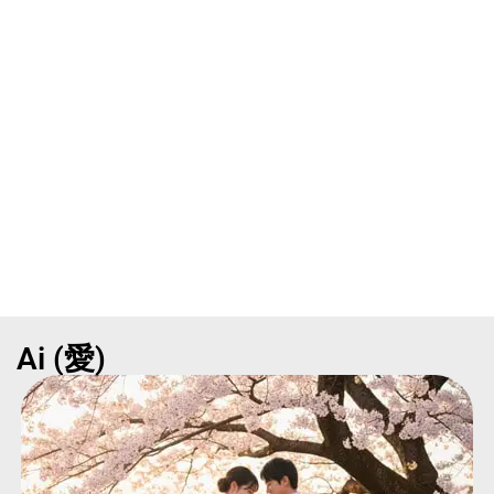
El japonés es fascinante porque es un idioma de “contexto”
y de silencios. Es capaz de comprimir sentimientos
universales o fenómenos naturales muy específicos en
apenas un par de sílabas o kanjis.
Sin embargo, internet está lleno de listas interminables que
abruman. Sabemos que aprender 100 términos de golpe es
imposible y poco útil. Por eso, en este artículo no
encontrarás relleno. Hemos hecho una selección muy
cuidada de las 24 palabras más bonitas en japonés.
Ai (愛)