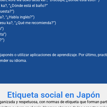
 “¿Dónde está el baño?”
uesta?”)
“¿Habla inglés?”)
a?, “¿Qué me recomienda?”)
”)
a”)
?”)
aponés o utilizar aplicaciones de aprendizaje. Por último, pract
ender su idioma.
Etiqueta social en Japón
anizada y respetuosa, con normas de etiqueta que forman parte 