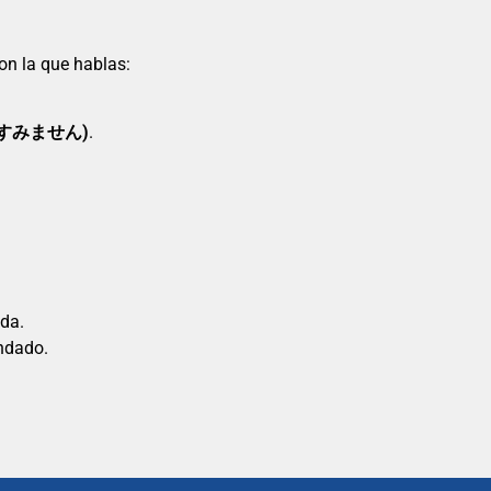
con la que hablas:
 (すみません)
.
ida.
indado.