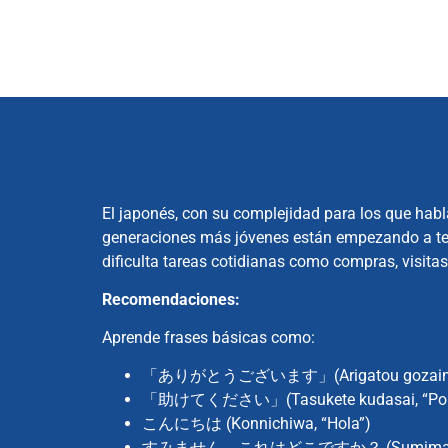
El japonés, con su complejidad para los que hab
generaciones más jóvenes están empezando a tene
dificulta tareas cotidianas como compras, visitas
Recomendaciones:
Aprende frases básicas como:
「ありがとうございます」(Arigatou gozaimasu
「助けてください」(Tasukete kudasai, “Por f
こんにちは (Konnichiwa, “Hola”)
すみません、これはどこですか？ (Sumimasen, kore w