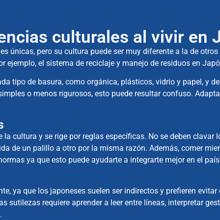
encias culturales al vivir en
nes únicas, pero su cultura puede ser muy diferente a la de otro
Por ejemplo, el sistema de reciclaje y manejo de residuos en Jap
 tipo de basura, como orgánica, plásticos, vidrio y papel, y d
mples o menos rigurosos, esto puede resultar confuso. Adaptars
s
 cultura y se rige por reglas específicas. No se deben clavar los
mida de un palillo a otro por la misma razón. Además, comer mi
 normas ya que esto puede ayudarte a integrarte mejor en el país 
e, ya que los japoneses suelen ser indirectos y prefieren evitar
sutilezas requiere aprender a leer entre líneas, interpretar ges
.