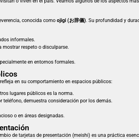
visitan o viven en el país. Veamos algunos de los aspectos más
everencia, conocida como
ojigi (お辞儀)
. Su profundidad y durac
ludos informales.
a mostrar respeto o disculparse.
especialmente en entornos formales.
blicos
 refleja en su comportamiento en espacios públicos:
tros lugares públicos es la norma.
or teléfono, demuestra consideración por los demás.
encioso o en áreas designadas.
sentación
ambio de tarjetas de presentación (meishi) es una práctica esenc