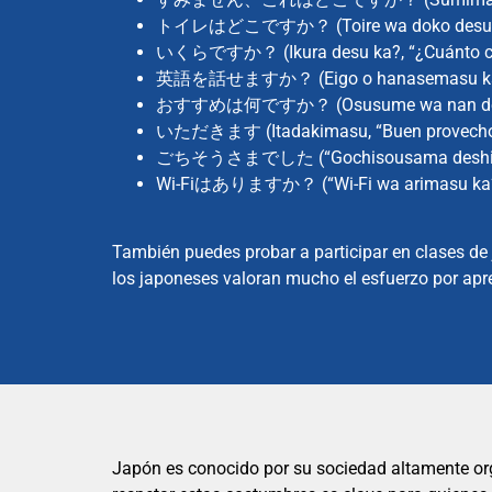
トイレはどこですか？ (Toire wa doko desu ka?,
いくらですか？ (Ikura desu ka?, “¿Cuánto c
英語を話せますか？ (Eigo o hanasemasu ka?, 
おすすめは何ですか？ (Osusume wa nan desu k
いただきます (Itadakimasu, “Buen provecho
ごちそうさまでした (“Gochisousama deshit
Wi-Fiはありますか？ (“Wi-Fi wa arimasu ka
También puedes probar a participar en clases de j
los japoneses valoran mucho el esfuerzo por apr
Japón es conocido por su sociedad altamente org