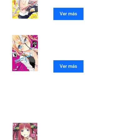
Ver más
Kaguya-Sama: Love is War
03
Ver más
Mangas recomendados
LAS QUINTILLIZAS 08