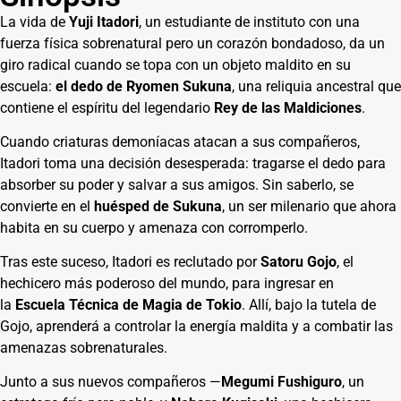
La vida de
Yuji Itadori
, un estudiante de instituto con una
fuerza física sobrenatural pero un corazón bondadoso, da un
giro radical cuando se topa con un objeto maldito en su
escuela:
el dedo de Ryomen Sukuna
, una reliquia ancestral que
contiene el espíritu del legendario
Rey de las Maldiciones
.
Cuando criaturas demoníacas atacan a sus compañeros,
Itadori toma una decisión desesperada: tragarse el dedo para
absorber su poder y salvar a sus amigos. Sin saberlo, se
convierte en el
huésped de Sukuna
, un ser milenario que ahora
habita en su cuerpo y amenaza con corromperlo.
Tras este suceso, Itadori es reclutado por
Satoru Gojo
, el
hechicero más poderoso del mundo, para ingresar en
la
Escuela Técnica de Magia de Tokio
. Allí, bajo la tutela de
Gojo, aprenderá a controlar la energía maldita y a combatir las
amenazas sobrenaturales.
Junto a sus nuevos compañeros —
Megumi Fushiguro
, un