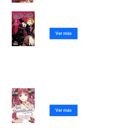
JUJUTSU KAISEN 03
Ver más
Mangas recomendados
LAS QUINTILLIZAS 08
Ver más