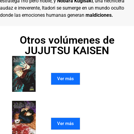
estratega frío pero noble, y
Nobara Kugisaki
, una hechicera
audaz e irreverente, Itadori se sumerge en un mundo oculto
donde las emociones humanas generan
maldiciones.
Otros volúmenes de
JUJUTSU KAISEN
JUJUTSU KAISEN 01
Ver más
JUJUTSU KAISEN 02
Ver más