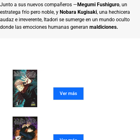
Junto a sus nuevos compañeros —
Megumi Fushiguro
, un
estratega frío pero noble, y
Nobara Kugisaki
, una hechicera
audaz e irreverente, Itadori se sumerge en un mundo oculto
donde las emociones humanas generan
maldiciones.
Otros volúmenes de
JUJUTSU KAISEN
JUJUTSU KAISEN 01
Ver más
JUJUTSU KAISEN 02