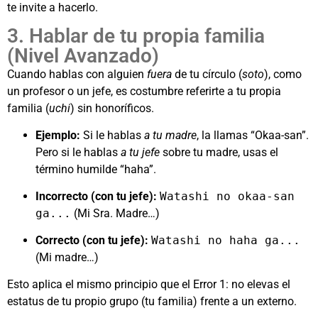
te invite a hacerlo.
3. Hablar de tu propia familia
(Nivel Avanzado)
Cuando hablas con alguien
fuera
de tu círculo (
soto
), como
un profesor o un jefe, es costumbre referirte a tu propia
familia (
uchi
) sin honoríficos.
Ejemplo:
Si le hablas
a tu madre
, la llamas “Okaa-san”.
Pero si le hablas
a tu jefe
sobre tu madre, usas el
término humilde “haha”.
Incorrecto (con tu jefe):
Watashi no okaa-san
ga...
(Mi Sra. Madre…)
Correcto (con tu jefe):
Watashi no haha ga...
(Mi madre…)
Esto aplica el mismo principio que el Error 1: no elevas el
estatus de tu propio grupo (tu familia) frente a un externo.