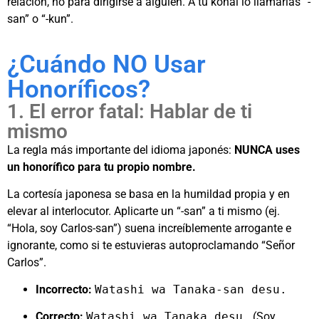
relación, no para dirigirse a alguien. A tu kōhai lo llamarías “-
san” o “-kun”.
¿Cuándo NO Usar
Honoríficos?
1. El error fatal: Hablar de ti
mismo
La regla más importante del idioma japonés:
NUNCA uses
un honorífico para tu propio nombre.
La cortesía japonesa se basa en la humildad propia y en
elevar al interlocutor. Aplicarte un “-san” a ti mismo (ej.
“Hola, soy Carlos-san”) suena increíblemente arrogante e
ignorante, como si te estuvieras autoproclamando “Señor
Carlos”.
Incorrecto:
Watashi wa Tanaka-san desu.
Correcto:
Watashi wa Tanaka desu.
(Soy