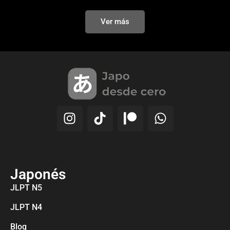
Ver más
Japonés
JLPT N5
JLPT N4
Blog