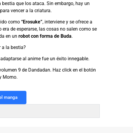
 bestia que los ataca. Sin embargo, hay un
ara vencer a la criatura.
cido como
“Erosuke”
, interviene y se ofrece a
o era de esperarse, las cosas no salen como se
ada en un
robot con forma de Buda
.
r a la bestia?
adaptarse al anime fue un éxito innegable.
l volumen 9 de Dandadan. Haz click en el botón
 y Momo.
 el manga